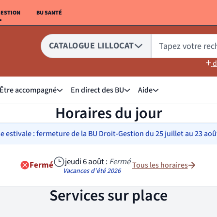
GESTION
BU SANTÉ
EN VERS LE SITE :
LIEN VERS LE SITE :
CATALOGUE LILLOCAT
Tapez votre rec
Choix du périmètre de recherche 
sélectionné
Tapez votre recherc
d
Être accompagné
En direct des BU
Aide
ique
 menu de Dans nos collections
Sous menu de Être accompagné
Sous menu de En direct des 
Sous menu de Aide
Horaires du jour
e estivale : fermeture de la BU Droit-Gestion du 25 juillet au 23 août
jeudi 6 août
:
Fermé
Fermé
Tous les horaires
Horaires d'ouverture aujourd'hui
Vacances d'été 2026
Services sur place