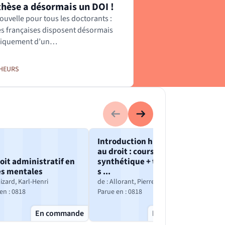
thèse a désormais un DOI !
es :
lle fenêtre)
uvelle pour tous les doctorants :
es françaises disposent désormais
iquement d’un…
HEURS
Publication précédente
Publication suivante
Introduction historique
In
au droit : cours intégral et
dro
oit administratif en
synthétique + tableaux et
sy
es mentales
s ...
sch
oizard, Karl-Henri
de : Allorant, Pierre
de 
(nouvelle fenêtre)
(nouvelle fenêtre)
en : 0818
Parue en : 0818
Par
En commande
En commande