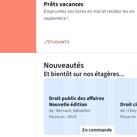
Prêts vacances
Catégories :
Empruntez vos livres en mai et rendez-les en
septembre !
ÉTUDIANTS
Nouveautés
Dernières publications
Passer le bloc Nouveautés
Et bientôt sur nos étagères...
Droit public des affaires
Nouvelle édition
Droit c
de : Bernard, Sébastien
de : Chey
(nouvelle fenêtre)
Parue en : 0819
Parue en 
En commande