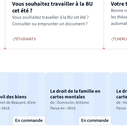
Vous souhaitez travailler à la BU
Votre 
Catégories :
Catégori
(nouve
cet été ?
Bonne no
les thès
Vous souhaitez travailler à la BU cet été ?
automat
Consulter ou emprunter un document ?
ÉTUDIANTS
CHERC
Le droit de la famille en
Le dr
ivil des biens
cartes mentales
cart
net de Beaupré, Aline
de : Dumoulin, Antoine
de : V
(nouvelle fenêtre)
(nouvelle fenêtre)
: 0818
Parue en : 0818
Parue 
En commande
En commande