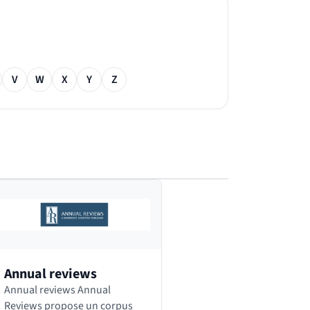
V
W
X
Y
Z
Annual reviews
Annual reviews Annual
Reviews propose un corpus