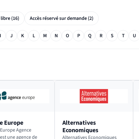
Accès libre (16)
Accès réservé sur demande (2)
I
J
K
L
M
N
O
P
Q
R
S
T
U
e Europe
Alternatives
Economiques
ope Agence
est une agence de
Alternatives Economiques