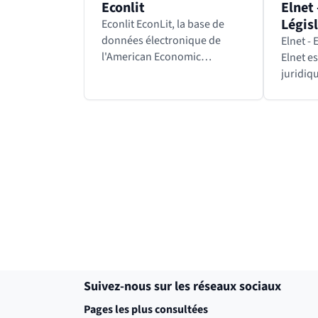
Econlit
Elnet 
Légis
Econlit EconLit, la base de
données électronique de
Elnet - 
l'American Economic
Elnet e
Association, est la première
juridiq
source de références
diction
économiques au monde. Elle
(Action
contient plus de 1 500 000
Droit de
entrées allant du XIXe…
sport,
Revenir avant le bloc
Shift+Tab
Suivez-nous sur les réseaux sociaux
Pages les plus consultées