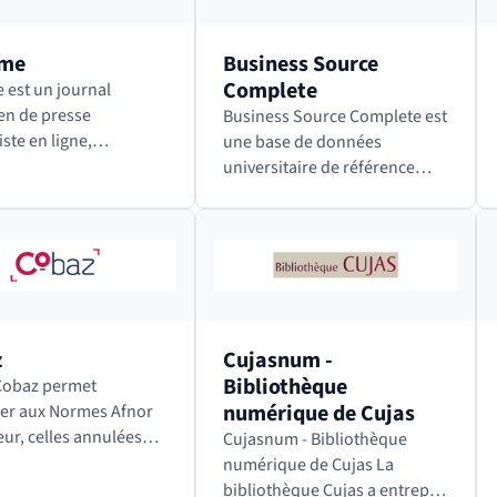
.me
Business Source
Complete
e est un journal
en de presse
Business Source Complete est
ste en ligne,
une base de données
dant et sans publicité,
universitaire de référence
ève du mouvement des
dans le domaine de
media » (qui consiste à
l’économie et des affaires,
er des contenus moins
notamment le marketing, le
ux mais…
management, les systèmes
d’information de…
z
Cujasnum -
Bibliothèque
numérique de Cujas
er aux Normes Afnor
eur, celles annulées
Cujasnum - Bibliothèque
u’aux projets de
numérique de Cujas La
. Cobaz propose
bibliothèque Cujas a entrepris