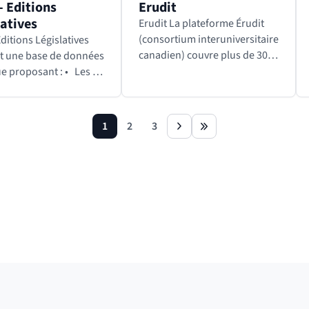
- Editions
Erudit
latives
Erudit La plateforme Érudit
(consortium interuniversitaire
Editions Législatives
canadien) couvre plus de 30
st une base de données
disciplines des sciences
ue proposant : • Les 21
humaines et sociales (telles
naires permanents
que l’anthropologie, les arts
 sociale, Assurances,
et lettres, le droit,…
s affaires, droit du
1
2
3
page
page
page
next
last
…