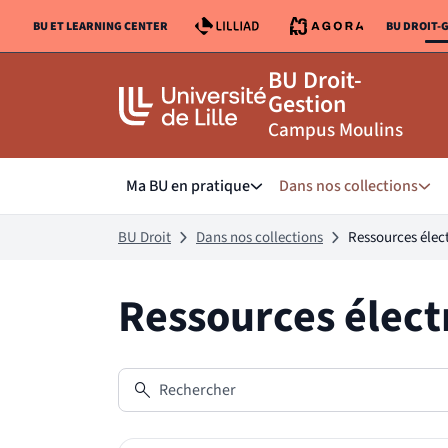
Aller
Aller
BU ET LEARNING CENTER
BU DROIT-
au
au
LIEN VERS LE SITE :
LI
contenu
pied
BU Droit-
de
Gestion
page
Campus Moulins
Ma BU en pratique
Dans nos collections
Sous menu de Ma BU en prat
Sous
BU Droit
Dans nos collections
Ressources élec
Ressources élect
Rechercher