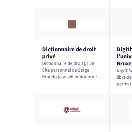
de navigation Click & Read
égaleme
développée par l’INIST-CNRS.
Redline
permett
Dictionnaire de droit
Digit
privé
l'univ
Bruxe
Dictionnaire de droit privé
Site personnel de Serge
Digithè
Braudo (conseiller honoraire
libre de Bru
à la Cour d'appel de
permet 
Versailles) et d'Alexis
ancien
Baumann (avocat au Barreau
inaccess
de Paris). Définitions de
nouveau
termes en droit…
préserv
œuvres