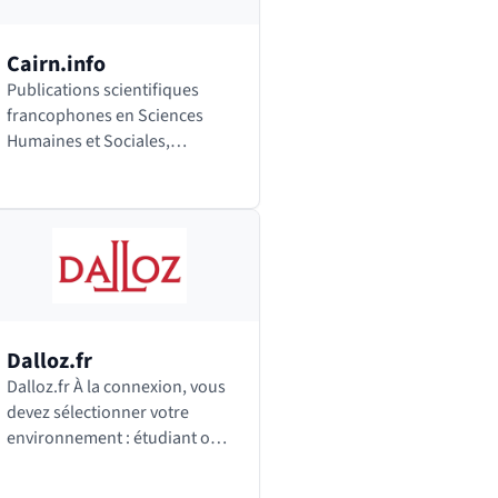
Cairn.info
Publications scientifiques
francophones en Sciences
Humaines et Sociales,
collections Repères et Que
sais-je ?
Dalloz.fr
Dalloz.fr À la connexion, vous
devez sélectionner votre
environnement : étudiant ou
enseignant. Vous pourrez
ensuite passer de l’un à