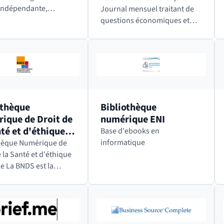
indépendante,
Journal mensuel traitant de
sée dans l’activité des
questions économiques et
tions et agences
sociales, internationales et
nnes, depuis 1953.
environnementales. Alternatives
lie le Bulletin
Économiques, aussi
ien Europe,…
appelé Alter Eco, est en…
othèque
Bibliothèque
ique de Droit de
numérique ENI
té et d'éthique
Base d'ebooks en
ale
informatique
thèque Numérique de
 la Santé et d'éthique
st la
e bibliothèque
que entièrement
ée au droit de la santé
tes les disciplines
s. Elle…