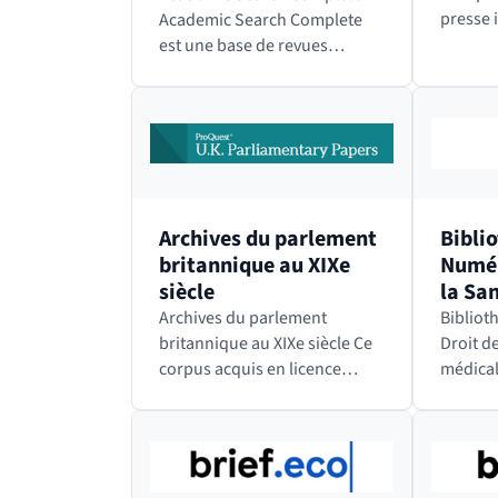
presse 
Academic Search Complete
spéciali
est une base de revues
institu
pluridisciplinaires couvrant
europée
plusieurs domaines
Elle pub
académiques, tels que les
Quotid
sciences humaines, les
sciences sociales,…
Archives du parlement
Bibli
britannique au XIXe
Numér
siècle
la San
médic
Archives du parlement
Biblio
britannique au XIXe siècle Ce
Droit de
corpus acquis en licence
médicale La BNDS e
nationale comporte plus de
premièr
80 700 documents
numéri
parlementaires numérisés
consacr
produits par la Chambre des
et à tou
Communes (House of…
connexe