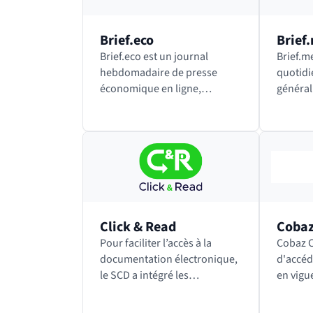
Brief.eco
Brief
Brief.eco est un journal
Brief.m
hebdomadaire de presse
quotidi
économique en ligne,
générali
indépendant et sans publicité,
indépen
qui relève du mouvement des
qui rel
« slow media » (qui consiste à
« slow 
proposer des contenus moins
propos
nombreux…
nombre
Click & Read
Coba
Pour faciliter l’accès à la
Cobaz Cobaz permet
documentation électronique,
d'accéd
le SCD a intégré les
en vigu
ressources souscrites par
ainsi q
l’université dans l’extension
normes