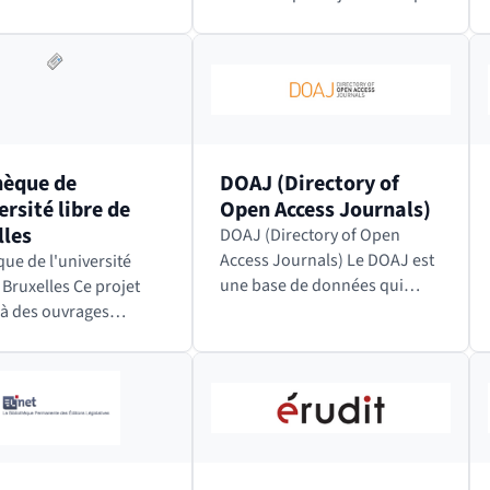
nt les options
la numérisation d’une partie
s+ et Exigences qui
de son fonds ancien, sur la
ent d’identifier…
base d’une liste dressée par
deux enseignants chercheurs,
les…
hèque de
DOAJ (Directory of
ersité libre de
Open Access Journals)
lles
DOAJ (Directory of Open
Access Journals) Le DOAJ est
que de l'université
une base de données qui
xelles Ce projet
recense des revues
à des ouvrages
scientifiques à comité de
s devenus
lecture diffusées en Open
ibles, d'être à
Access quelle que soit la
 consultés tout en
discipline, la langue ou…
ant les originaux. Les
 sélectionnées par…