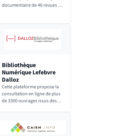
documentaire de 46 revues de
comptes rendus scientifiques
rédigés en temps réel par des
spécialistes et couvrant 40
domaines de la recherche
en…
Bibliothèque
Numérique Lefebvre
Dalloz
Cette plateforme propose la
consultation en ligne de plus
de 3300 ouvrages issus des
grandes collections
imprimées Dalloz