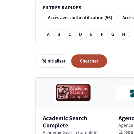
FILTRES RAPIDES
Accès avec authentification (56)
Filtre alphabétique
A
B
C
D
E
F
G
H
Réinitialiser
Chercher
Passer le bloc des résultats de recherche
Academic Search
Agenc
Complete
Agence Eur
Europe 
Academic Search Complete