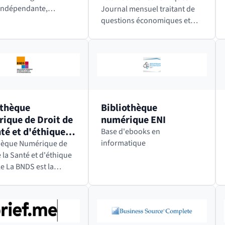
indépendante,
Journal mensuel traitant de
sée dans l’activité des
questions économiques et
tions et agences
sociales, internationales et
nnes, depuis 1953.
environnementales. Alternatives
lie le Bulletin
Économiques, aussi
ien Europe,…
appelé Alter Eco, est en…
othèque
Bibliothèque
ique de Droit de
numérique ENI
té et d'éthique
Base d'ebooks en
ale
informatique
thèque Numérique de
 la Santé et d'éthique
st la
e bibliothèque
que entièrement
ée au droit de la santé
tes les disciplines
s. Elle…