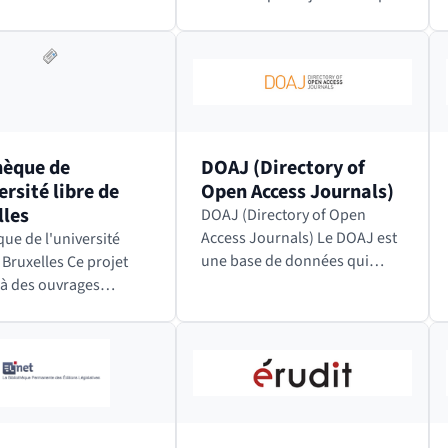
nt les options
la numérisation d’une partie
s+ et Exigences qui
de son fonds ancien, sur la
ent d’identifier…
base d’une liste dressée par
deux enseignants chercheurs,
les…
hèque de
DOAJ (Directory of
ersité libre de
Open Access Journals)
lles
DOAJ (Directory of Open
Access Journals) Le DOAJ est
que de l'université
une base de données qui
xelles Ce projet
recense des revues
à des ouvrages
scientifiques à comité de
s devenus
lecture diffusées en Open
ibles, d'être à
Access quelle que soit la
 consultés tout en
discipline, la langue ou…
ant les originaux. Les
 sélectionnées par…