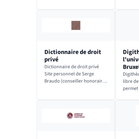
de navigation Click & Read
égaleme
développée par l’INIST-CNRS.
Redline
permett
Dictionnaire de droit
Digit
privé
l'univ
Bruxe
Dictionnaire de droit privé
Site personnel de Serge
Digithè
Braudo (conseiller honoraire
libre de Bru
à la Cour d'appel de
permet 
Versailles) et d'Alexis
ancien
Baumann (avocat au Barreau
inaccess
de Paris). Définitions de
nouveau
termes en droit…
préserv
œuvres