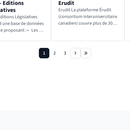
- Editions
Erudit
latives
Erudit La plateforme Érudit
(consortium interuniversitaire
Editions Législatives
canadien) couvre plus de 30
st une base de données
disciplines des sciences
ue proposant : • Les 21
humaines et sociales (telles
naires permanents
que l’anthropologie, les arts
 sociale, Assurances,
et lettres, le droit,…
s affaires, droit du
1
2
3
page
page
page
next
last
…