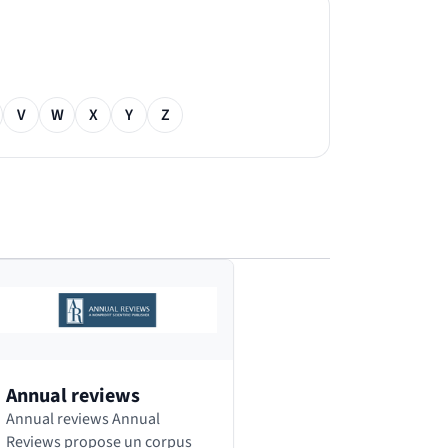
V
W
X
Y
Z
Annual reviews
Annual reviews Annual
Reviews propose un corpus