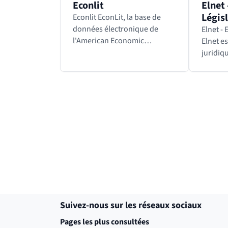
Econlit
Elnet 
Légis
Econlit EconLit, la base de
données électronique de
Elnet - 
l'American Economic
Elnet e
Association, est la première
juridiq
source de références
diction
économiques au monde. Elle
(Action
contient plus de 1 500 000
Droit de
entrées allant du XIXe…
sport,
Revenir avant le bloc
Shift+Tab
Suivez-nous sur les réseaux sociaux
Pages les plus consultées