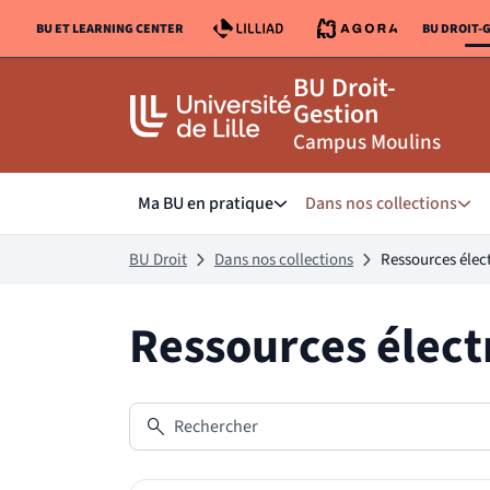
Aller
Aller
BU ET LEARNING CENTER
BU DROIT-
au
au
LIEN VERS LE SITE :
LI
contenu
pied
BU Droit-
de
Gestion
page
Campus Moulins
Ma BU en pratique
Dans nos collections
Sous menu de Ma BU en prat
Sous
BU Droit
Dans nos collections
Ressources élec
Ressources élect
Rechercher