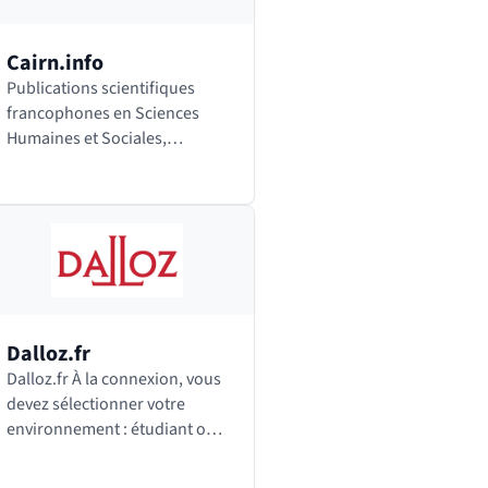
Cairn.info
Publications scientifiques
francophones en Sciences
Humaines et Sociales,
collections Repères et Que
sais-je ?
Dalloz.fr
Dalloz.fr À la connexion, vous
devez sélectionner votre
environnement : étudiant ou
enseignant. Vous pourrez
ensuite passer de l’un à