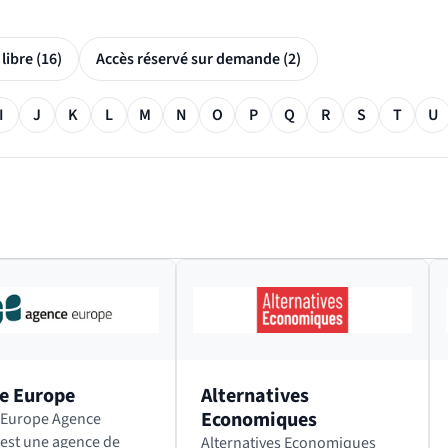
Accès libre (16)
Accès réservé sur demande (2)
I
J
K
L
M
N
O
P
Q
R
S
T
U
e Europe
Alternatives
Economiques
ope Agence
est une agence de
Alternatives Economiques