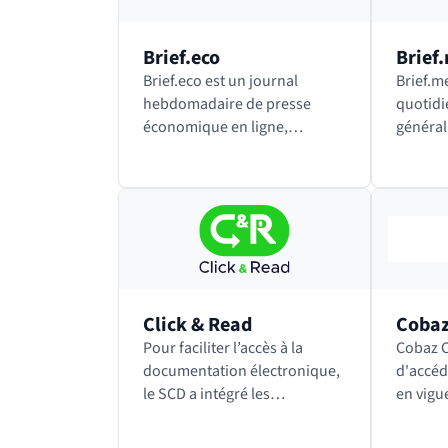
Brief.eco
Brief
Brief.eco est un journal
Brief.m
hebdomadaire de presse
quotidi
économique en ligne,
générali
indépendant et sans publicité,
indépen
qui relève du mouvement des
qui rel
« slow media » (qui consiste à
« slow 
proposer des contenus moins
propos
nombreux…
nombre
Click & Read
Coba
Pour faciliter l’accès à la
Cobaz Cobaz permet
documentation électronique,
d'accéd
le SCD a intégré les
en vigu
ressources souscrites par
ainsi q
l’université dans l’extension
normes