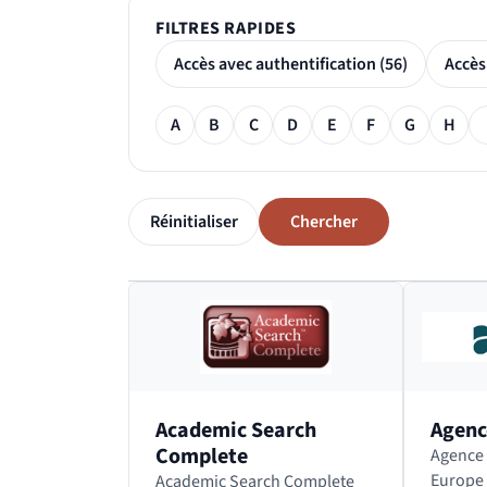
FILTRES RAPIDES
Accès avec authentification (56)
Filtre alphabétique
A
B
C
D
E
F
G
H
Réinitialiser
Chercher
Passer le bloc des résultats de recherche
Academic Search
Agenc
Complete
Agence Eur
Europe 
Academic Search Complete