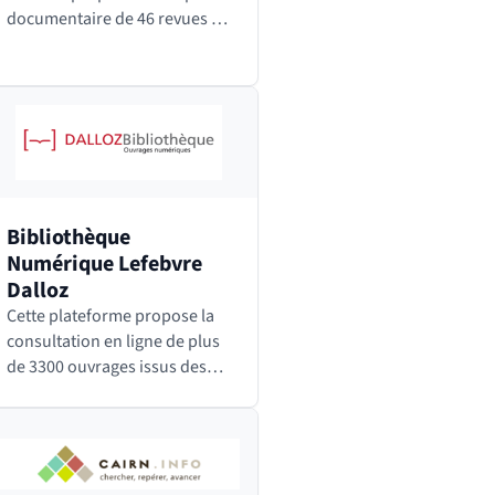
documentaire de 46 revues de
comptes rendus scientifiques
rédigés en temps réel par des
spécialistes et couvrant 40
domaines de la recherche
en…
Bibliothèque
Numérique Lefebvre
Dalloz
Cette plateforme propose la
consultation en ligne de plus
de 3300 ouvrages issus des
grandes collections
imprimées Dalloz