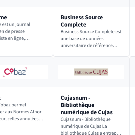
.me
Business Source
Complete
e est un journal
en de presse
Business Source Complete est
ste en ligne,
une base de données
dant et sans publicité,
universitaire de référence
ève du mouvement des
dans le domaine de
media » (qui consiste à
l’économie et des affaires,
er des contenus moins
notamment le marketing, le
ux mais…
management, les systèmes
d’information de…
z
Cujasnum -
Bibliothèque
numérique de Cujas
er aux Normes Afnor
eur, celles annulées
Cujasnum - Bibliothèque
u’aux projets de
numérique de Cujas La
. Cobaz propose
bibliothèque Cujas a entrepris