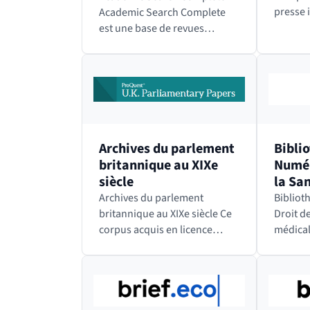
presse 
Academic Search Complete
spéciali
est une base de revues
institu
pluridisciplinaires couvrant
europée
plusieurs domaines
Elle pub
académiques, tels que les
Quotid
sciences humaines, les
sciences sociales,…
Archives du parlement
Bibli
britannique au XIXe
Numér
siècle
la San
médic
Archives du parlement
Biblio
britannique au XIXe siècle Ce
Droit de
corpus acquis en licence
médicale La BNDS e
nationale comporte plus de
premièr
80 700 documents
numéri
parlementaires numérisés
consacr
produits par la Chambre des
et à tou
Communes (House of…
connexe